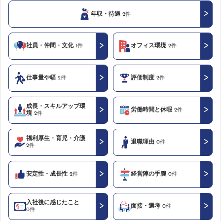
年収・待遇
2件
社員・仲間・文化
オフィス環境
1件
2件
仕事量や幅
評価制度
2件
2件
成長・スキルアップ環
労働時間と休暇
2件
境
2件
福利厚生・育児・介護
退職理由
0件
2件
安定性・成長性
経営陣の手腕
2件
0件
入社後に感じたこと
面接・選考
0件
0件