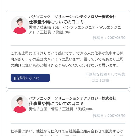
パナソニック ソリューションテクノロジー株式会社
仕事量や幅についての口コミ
男性
/ 技術職（SE・インフラエンジニア・Webエンジニ
ア）
/ 正社員
/ 勤続10年
投稿日：2017/06/10
これも上司によりけりという感じです。できる人に仕事が集中する傾
向があり、その差は大きいように思います。困っていてもあまり上司
の助けは無いものと割りきるぐらいでないといけないと思います。
不適切な投稿として報告
参考になった
口コミ詳細
パナソニック ソリューションテクノロジー株式会社
仕事量や幅についての口コミ
男性
/ 企画・管理
/ 正社員
/ 勤続10年
投稿日：2017/06/10
仕事量は多い。他社から仕入れて自社製品と組み合わせて販売するケ