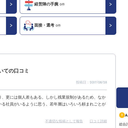
経営陣の手腕
0件
面接・選考
0件
いての口コミ
投稿日：2017/08/28
り、更には個人差もある。しかし残業規制があるため、なか
いる社員がいるように思う。若年層はいろいろ頼まれごとが
1
A
不適切な投稿として報告
口コミ詳細
総合