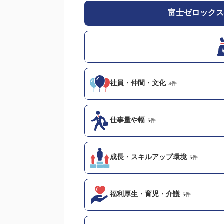
富士ゼロックス
社員・仲間・文化
4件
仕事量や幅
5件
成長・スキルアップ環境
5件
福利厚生・育児・介護
5件