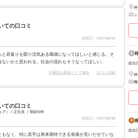
神
シ
いての口コミ
投稿日：2017/08/28
2
っと若返りを図り活気ある職場になってほしいと感じる。そ
はないかと思われる。社会の流れもそうなってほしい。
総合
不適切な投稿として報告
口コミ詳細
神
機
いての口コミ
ェア）
/ 正社員
/ 勤続10年
投稿日：2017/08/28
3
総合
ともなく、特に若手は将来期待できる発展が見いだせていな