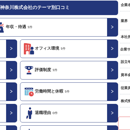
企業
神奈川株式会社のテーマ別口コミ
業界
年収・待遇
5件
本社
オフィス環境
5件
企業
設立
評価制度
5件
資本
従業
労働時間と休暇
5件
株式
退職理由
0件