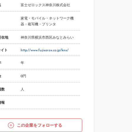
名
富士ゼロックス神奈川株式会社
家電・モバイル・ネットワーク機
器・複写機・プリンタ
所在地
神奈川県横浜市西区みなとみらい
サイト
http://www.fujixerox.co.jp/knx/
年
年
金
0円
員数
人
情報
この企業をフォローする