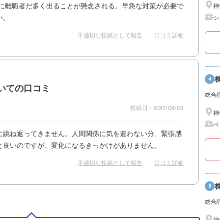
心に離職者だ多く出ることが懸念される。早急な対策が必要で
神
い。
シ
不適切な投稿として報告
口コミ詳細
4
いての口コミ
総合
投稿日：2017/08/02
神
ベ
に跳ね返ってきません。人間関係に気を遣わない分、緊張感
と良いのですが、変化になるきっかけがありません。
不適切な投稿として報告
口コミ詳細
5
総合