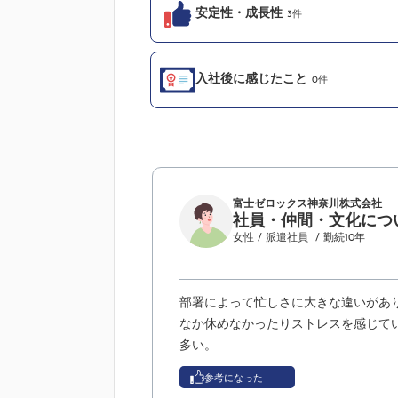
安定性・成長性
3件
入社後に感じたこと
0件
富士ゼロックス神奈川株式会社
社員・仲間・文化につ
女性
/ 派遣社員
/ 勤続10年
部署によって忙しさに大きな違いがあ
なか休めなかったりストレスを感じて
多い。
参考になった