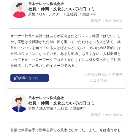
日本ナレッジ株式会社
社員・仲間・文化についての口コミ
男性
/ QA・テスター
/ 正社員
/ 勤続14年
投稿日：2021/02/14
オーナー社長の会社ではあるが表向きだとワンマン経営ではない。し
かし実態は役員陣がただ単に長く働いていただけという人が多く、経
営のノウハウを知っている人はほとんどいない。そのため結果的には
社長のワンマンになっている。あまり風通しも良くない。人材派遣と
いってるが、ハローワークでコストをかけずに人材を引っ掛けて社員
を横流ししているだけのイメージである。
不適切な投稿として報告
参考になった
口コミ詳細
日本ナレッジ株式会社
社員・仲間・文化についての口コミ
男性
/ 法人営業
/ 正社員
/ 勤続9年
投稿日：2021/02/14
営業は体育会系で新卒を育てる風土はなかった。また、今は違うかも