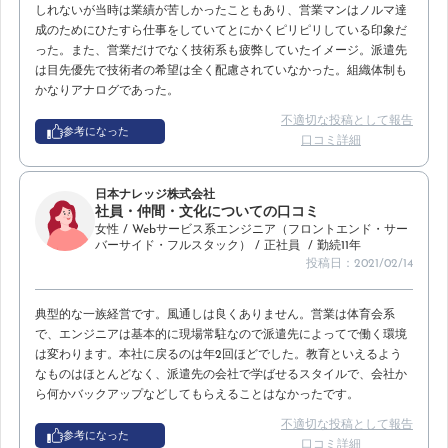
しれないが当時は業績が苦しかったこともあり、営業マンはノルマ達
成のためにひたすら仕事をしていてとにかくピリピリしている印象だ
った。また、営業だけでなく技術系も疲弊していたイメージ。派遣先
は目先優先で技術者の希望は全く配慮されていなかった。組織体制も
かなりアナログであった。
不適切な投稿として報告
参考になった
口コミ詳細
日本ナレッジ株式会社
社員・仲間・文化についての口コミ
女性
/ Webサービス系エンジニア（フロントエンド・サー
バーサイド・フルスタック）
/ 正社員
/ 勤続11年
投稿日：2021/02/14
典型的な一族経営です。風通しは良くありません。営業は体育会系
で、エンジニアは基本的に現場常駐なので派遣先によってで働く環境
は変わります。本社に戻るのは年2回ほどでした。教育といえるよう
なものはほとんどなく、派遣先の会社で学ばせるスタイルで、会社か
ら何かバックアップなどしてもらえることはなかったです。
不適切な投稿として報告
参考になった
口コミ詳細