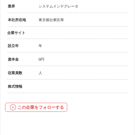
業界
システムインテグレータ
本社所在地
東京都台東区寿
企業サイト
設立年
年
資本金
0円
従業員数
人
株式情報
この企業をフォローする