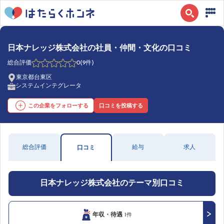
日本ナレッジ株式会社の社員・仲間・文化の口コミ
総合評価
0
(9件)
東京都台東区
システムインテグレータ
この企業をフォローする
口コミを投稿する
総合評価
給与
求人
口コミ
日本ナレッジ株式会社のテーマ別口コミ
年収・待遇
1件