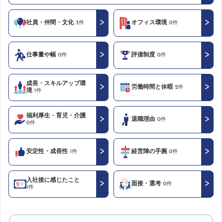
社員・仲間・文化
オフィス環境
3件
0件
仕事量や幅
評価制度
0件
0件
成長・スキルアップ環
労働時間と休暇
2件
境
1件
福利厚生・育児・介護
退職理由
0件
0件
安定性・成長性
経営陣の手腕
1件
0件
入社後に感じたこと
面接・選考
0件
1件