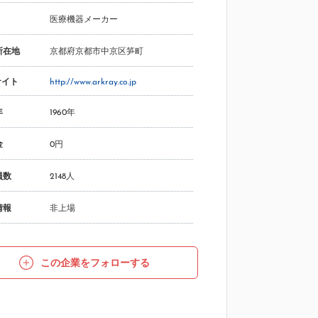
医療機器メーカー
所在地
京都府京都市中京区笋町
サイト
http://www.arkray.co.jp
年
1960年
金
0円
員数
2148人
情報
非上場
この企業をフォローする