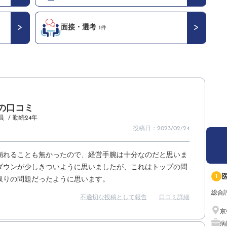
面接・選考
1件
の口コミ
員
/ 勤続24年
投稿日：2023/02/24
崩れることも無かったので、経営手腕は十分なのだと思いま
ダウンが少しきついように思いましたが、これはトップの問
1
取りの問題だったように思います。
総合
不適切な投稿として報告
口コミ詳細
京
病