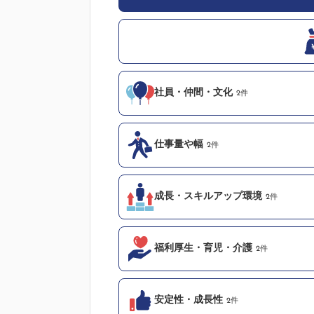
社員・仲間・文化
2件
仕事量や幅
2件
成長・スキルアップ環境
2件
福利厚生・育児・介護
2件
安定性・成長性
2件