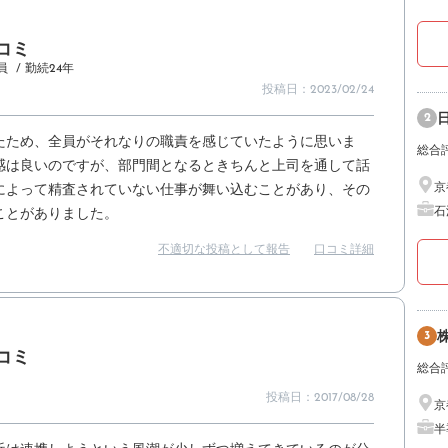
コミ
員
/ 勤続24年
投稿日：2023/02/24
2
たため、全員がそれなりの職責を感じていたように思いま
総合
感は良いのですが、部門間となるときちんと上司を通して話
京
によって精査されていない仕事が舞い込むことがあり、その
石
ことがありました。
不適切な投稿として報告
口コミ詳細
3
コミ
総合
投稿日：2017/08/28
京
半