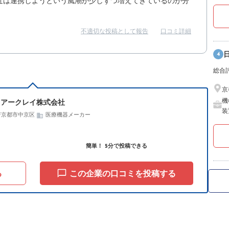
近は連携しようという風潮が少しずつ増えてきているのが分
不適切な投稿として報告
口コミ詳細
4
総合
京
機
アークレイ株式会社
装
府京都市中京区
医療機器メーカー
簡単！ 5分で投稿できる
る
この企業の口コミを投稿する