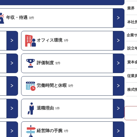
業界
年収・待遇
2件
本社
企業
オフィス環境
1件
設立
資本
評価制度
2件
従業
労働時間と休暇
2件
株式
退職理由
1件
経営陣の手腕
1件