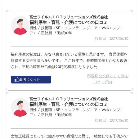
富士フイルムＩＣＴソリューションズ株式会社
福利厚生・育児・介護についての口コミ
男性
/ 技術職（SE・インフラエンジニア・Webエンジニ
ア）
/ 正社員
/ 勤続10年
投稿日：2017/06/10
福利厚生の制度は、かなり恵まれている環境と思います。 育児休暇を
取得する女性社員も多いです。 ここ数年で、長時間労働もかなり改善
され、平均の時間外労働は20時間程度になりました。
不適切な投稿として報告
参考になった
口コミ詳細
富士フイルムＩＣＴソリューションズ株式会社
福利厚生・育児・介護についての口コミ
男性
/ 技術職（SE・インフラエンジニア・Webエンジニ
ア）
/ 正社員
/ 勤続10年
投稿日：2017/06/10
女性正社員にとっては働きやすい職場だと思う。 結婚しても子供がで