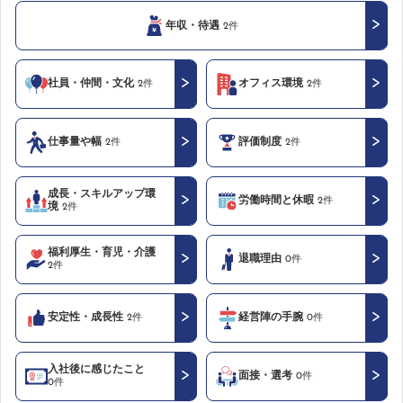
年収・待遇
2件
社員・仲間・文化
オフィス環境
2件
2件
仕事量や幅
評価制度
2件
2件
成長・スキルアップ環
労働時間と休暇
2件
境
2件
福利厚生・育児・介護
退職理由
0件
2件
安定性・成長性
経営陣の手腕
2件
0件
入社後に感じたこと
面接・選考
0件
0件