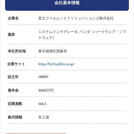
会社基本情報
企業名
富士フイルムＩＣＴソリューションズ株式会社
システムインテグレータ
,
ベンダ（ハードウェア・ソフ
業界
トウェア）
本社所在地
東京都港区西麻布
企業サイト
http://fict.fujifilm.co.jp/
設立年
1998年
資本金
5000万円
従業員数
160人
株式情報
非上場