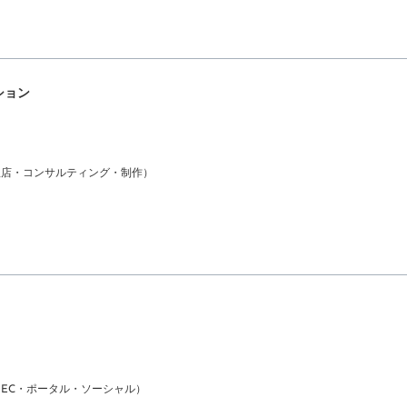
ション
理店・コンサルティング・制作）
（EC・ポータル・ソーシャル）