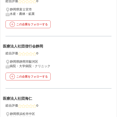
総合評価
0
静岡県富士宮市
水産・農林・鉱業
この企業をフォローする
41
医療法人社団偕行会静岡
総合評価
0
静岡県静岡市駿河区
病院・大学病院・クリニック
この企業をフォローする
42
医療法人社団海仁
総合評価
0
静岡県浜松市中区