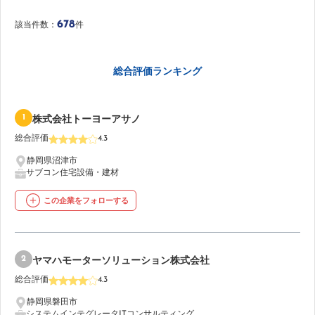
678
該当件数：
件
総合評価ランキング
1
株式会社トーヨーアサノ
総合評価
4.3
静岡県沼津市
サブコン
住宅設備・建材
この企業をフォローする
2
ヤマハモーターソリューション株式会社
総合評価
4.3
静岡県磐田市
システムインテグレータ
ITコンサルティング