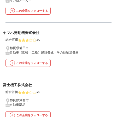
その他メーカー
この企業をフォローする
23
ヤマハ発動機株式会社
総合評価
3.0
静岡県磐田市
自動車（四輪・二輪）
建設機械・その他輸送機器
この企業をフォローする
24
富士機工株式会社
総合評価
3.0
静岡県湖西市
自動車部品
この企業をフォローする