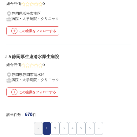
総合評価
0
静岡県浜松市南区
病院・大学病院・クリニック
この企業をフォローする
50
ＪＡ静岡厚生連清水厚生病院
総合評価
0
静岡県静岡市清水区
病院・大学病院・クリニック
この企業をフォローする
678
該当件数：
件
<
1
2
3
4
5
6
>