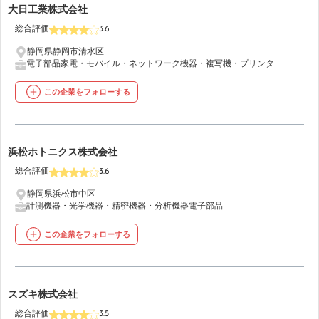
9
大日工業株式会社
総合評価
3.6
静岡県静岡市清水区
電子部品
家電・モバイル・ネットワーク機器・複写機・プリンタ
この企業をフォローする
10
浜松ホトニクス株式会社
総合評価
3.6
静岡県浜松市中区
計測機器・光学機器・精密機器・分析機器
電子部品
この企業をフォローする
11
スズキ株式会社
総合評価
3.5