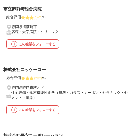
27
市立御前崎総合病院
総合評価
2.7
静岡県御前崎市
病院・大学病院・クリニック
この企業をフォローする
28
株式会社ニッケーコー
総合評価
2.7
静岡県静岡市駿河区
住宅設備・建材
機能性化学（無機・ガラス・カーボン・セラミック・セ
メント・窯業）
この企業をフォローする
29
株式会社平安コーポレーション