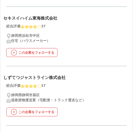
7
セキスイハイム東海株式会社
総合評価
3.7
静岡県浜松市中区
住宅（ハウスメーカー）
この企業をフォローする
8
しずてつジャストライン株式会社
総合評価
3.7
静岡県静岡市葵区
道路貨物運送業（宅配便・トラック運送など）
この企業をフォローする