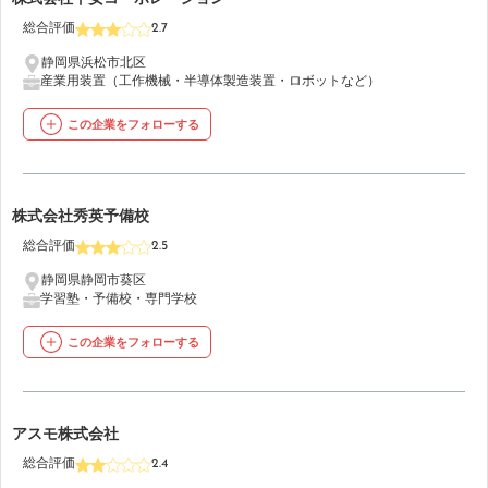
総合評価
2.7
静岡県浜松市北区
産業用装置（工作機械・半導体製造装置・ロボットなど）
この企業をフォローする
30
株式会社秀英予備校
総合評価
2.5
静岡県静岡市葵区
学習塾・予備校・専門学校
この企業をフォローする
31
アスモ株式会社
総合評価
2.4