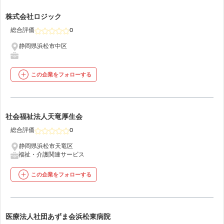
47
株式会社ロジック
総合評価
0
静岡県浜松市中区
この企業をフォローする
48
社会福祉法人天竜厚生会
総合評価
0
静岡県浜松市天竜区
福祉・介護関連サービス
この企業をフォローする
49
医療法人社団あずま会浜松東病院