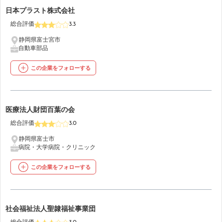
18
日本プラスト株式会社
総合評価
3.3
静岡県富士宮市
自動車部品
この企業をフォローする
19
医療法人財団百葉の会
総合評価
3.0
静岡県富士市
病院・大学病院・クリニック
この企業をフォローする
20
社会福祉法人聖隷福祉事業団