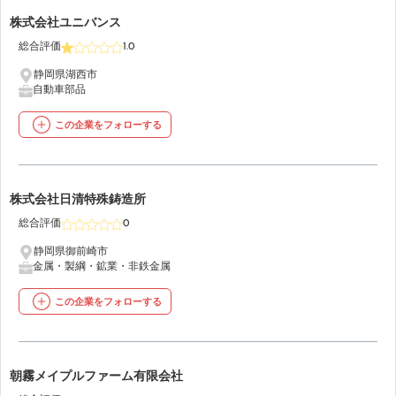
38
株式会社ユニバンス
総合評価
1.0
静岡県湖西市
自動車部品
この企業をフォローする
39
株式会社日清特殊鋳造所
総合評価
0
静岡県御前崎市
金属・製綱・鉱業・非鉄金属
この企業をフォローする
40
朝霧メイプルファーム有限会社