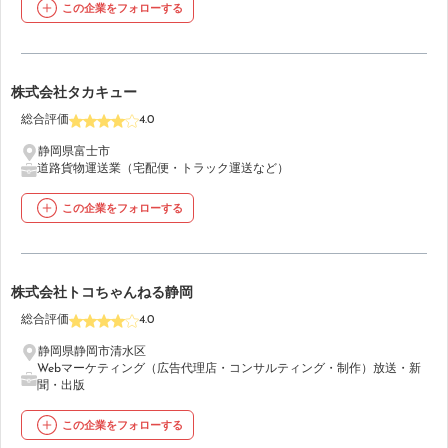
この企業をフォローする
5
株式会社タカキュー
総合評価
4.0
静岡県富士市
道路貨物運送業（宅配便・トラック運送など）
この企業をフォローする
6
株式会社トコちゃんねる静岡
総合評価
4.0
静岡県静岡市清水区
Webマーケティング（広告代理店・コンサルティング・制作）
放送・新
聞・出版
この企業をフォローする