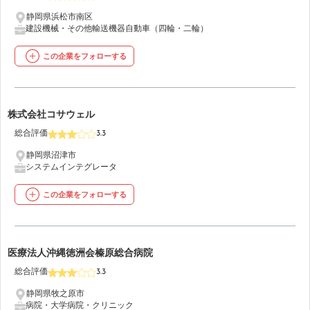
静岡県浜松市南区
建設機械・その他輸送機器
自動車（四輪・二輪）
この企業をフォローする
12
株式会社コサウェル
総合評価
3.3
静岡県沼津市
システムインテグレータ
この企業をフォローする
13
医療法人沖縄徳洲会榛原総合病院
総合評価
3.3
静岡県牧之原市
病院・大学病院・クリニック