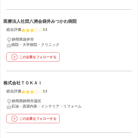
16
医療法人社団八洲会袋井みつかわ病院
総合評価
3.3
静岡県袋井市
病院・大学病院・クリニック
この企業をフォローする
17
株式会社ＴＯＫＡＩ
総合評価
3.3
静岡県静岡市葵区
石油・資源
内装・インテリア・リフォーム
この企業をフォローする