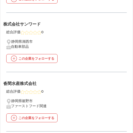
45
株式会社サンワード
総合評価
0
静岡県湖西市
自動車部品
この企業をフォローする
46
沓間水産株式会社
総合評価
0
静岡県裾野市
ファーストフード関連
この企業をフォローする