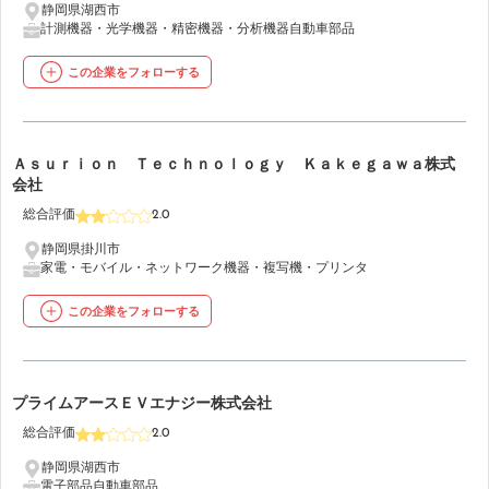
静岡県湖西市
計測機器・光学機器・精密機器・分析機器
自動車部品
この企業をフォローする
Ａｓｕｒｉｏｎ Ｔｅｃｈｎｏｌｏｇｙ Ｋａｋｅｇａｗａ株式
32
会社
総合評価
2.0
静岡県掛川市
家電・モバイル・ネットワーク機器・複写機・プリンタ
この企業をフォローする
33
プライムアースＥＶエナジー株式会社
総合評価
2.0
静岡県湖西市
電子部品
自動車部品