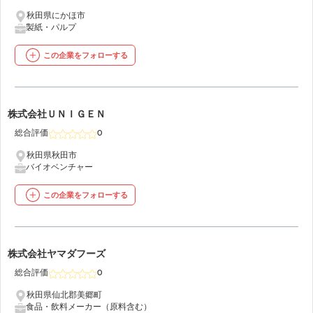
秋田県にかほ市
製紙・パルプ
この企業をフォローする
48
株式会社ＵＮＩＧＥＮ
総合評価
0
秋田県秋田市
バイオベンチャー
この企業をフォローする
49
株式会社ヤマダフーズ
総合評価
0
秋田県仙北郡美郷町
食品・飲料メーカー（原料含む）