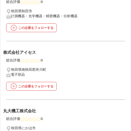
総合評価
0
秋田県秋田市
計測機器・光学機器・精密機器・分析機器
この企業をフォローする
10
株式会社アイセス
総合評価
0
秋田県南秋田郡井川町
電子部品
この企業をフォローする
11
丸大機工株式会社
総合評価
0
秋田県にかほ市