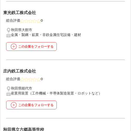
25
東光鉄工株式会社
総合評価
0
秋田県大館市
金属・製綱・鉱業・非鉄金属
住宅設備・建材
この企業をフォローする
26
庄内鉄工株式会社
総合評価
0
秋田県能代市
産業用装置（工作機械・半導体製造装置・ロボットなど）
この企業をフォローする
27
秋田県立六郷高等学校