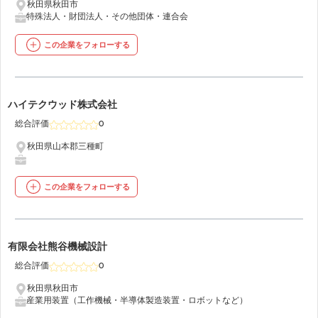
秋田県秋田市
特殊法人・財団法人・その他団体・連合会
この企業をフォローする
30
ハイテクウッド株式会社
総合評価
0
秋田県山本郡三種町
この企業をフォローする
31
有限会社熊谷機械設計
総合評価
0
秋田県秋田市
産業用装置（工作機械・半導体製造装置・ロボットなど）