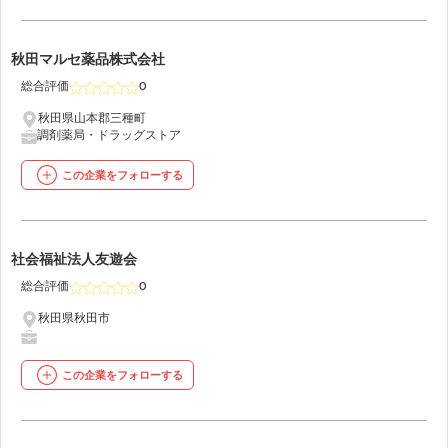
43
秋田マルセ薬品株式会社
総合評価
0
秋田県山本郡三種町
調剤薬局・ドラッグストア
この企業をフォローする
44
社会福祉法人友遊会
総合評価
0
秋田県秋田市
この企業をフォローする