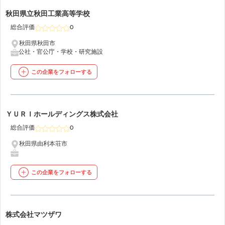
7
秋田県立秋田工業高等学校
総合評価
0
秋田県秋田市
公社・官公庁・学校・研究施設
この企業をフォローする
8
ＹＵＲＩホールディングス株式会社
総合評価
0
秋田県由利本荘市
この企業をフォローする
9
株式会社マツザワ