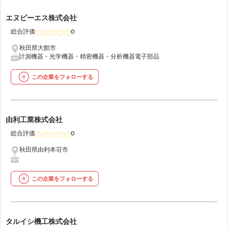
16
エヌピーエス株式会社
総合評価
0
秋田県大館市
計測機器・光学機器・精密機器・分析機器
電子部品
この企業をフォローする
17
由利工業株式会社
総合評価
0
秋田県由利本荘市
この企業をフォローする
18
タルイシ機工株式会社