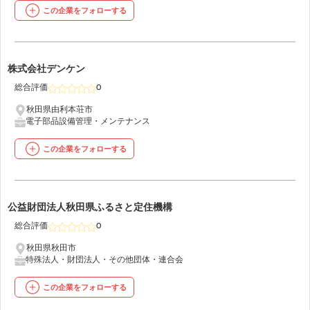
この企業をフォローする
32
株式会社デンケン
総合評価
0
秋田県由利本荘市
電子部品
設備管理・メンテナンス
この企業をフォローする
33
公益財団法人秋田県ふるさと定住機構
総合評価
0
秋田県秋田市
特殊法人・財団法人・その他団体・連合会
この企業をフォローする