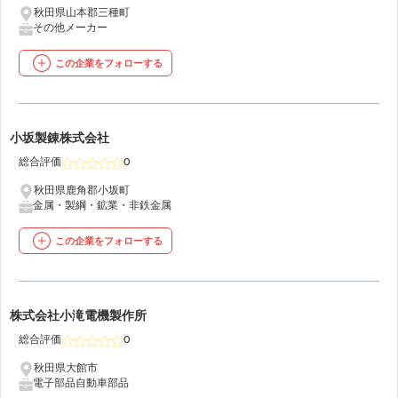
秋田県山本郡三種町
その他メーカー
この企業をフォローする
39
小坂製錬株式会社
総合評価
0
秋田県鹿角郡小坂町
金属・製綱・鉱業・非鉄金属
この企業をフォローする
40
株式会社小滝電機製作所
総合評価
0
秋田県大館市
電子部品
自動車部品