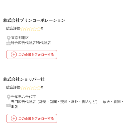
32
株式会社プリンコーポレーション
総合評価
0
東京都港区
総合広告代理店
PR代理店
この企業をフォローする
33
株式会社ショッパー社
総合評価
0
千葉県八千代市
専門広告代理店（雑誌・新聞・交通・屋外・折込など）
放送・新聞・
出版
この企業をフォローする