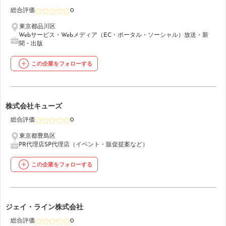
総合評価
0
東京都品川区
Webサービス・Webメディア（EC・ポータル・ソーシャル）
放送・新
聞・出版
この企業をフォローする
39
株式会社キューズ
総合評価
0
東京都豊島区
PR代理店
SP代理店（イベント・販促提案など）
この企業をフォローする
40
ジェイ・ライン株式会社
総合評価
0