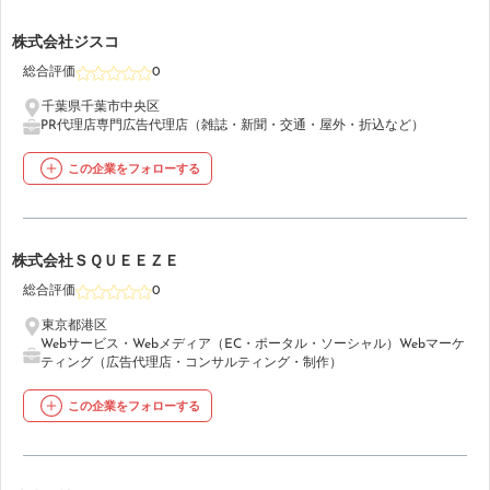
34
株式会社ジスコ
総合評価
0
千葉県千葉市中央区
PR代理店
専門広告代理店（雑誌・新聞・交通・屋外・折込など）
この企業をフォローする
35
株式会社ＳＱＵＥＥＺＥ
総合評価
0
東京都港区
Webサービス・Webメディア（EC・ポータル・ソーシャル）
Webマーケ
ティング（広告代理店・コンサルティング・制作）
この企業をフォローする