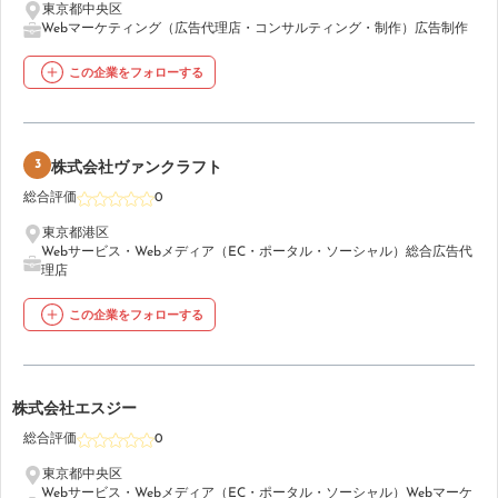
東京都中央区
Webマーケティング（広告代理店・コンサルティング・制作）
広告制作
この企業をフォローする
3
株式会社ヴァンクラフト
総合評価
0
東京都港区
Webサービス・Webメディア（EC・ポータル・ソーシャル）
総合広告代
理店
この企業をフォローする
4
株式会社エスジー
総合評価
0
東京都中央区
Webサービス・Webメディア（EC・ポータル・ソーシャル）
Webマーケ