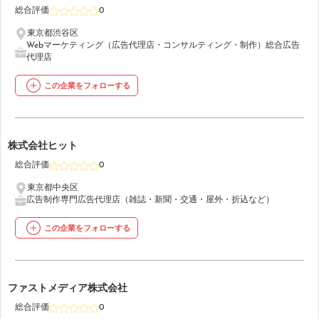
総合評価
0
東京都渋谷区
Webマーケティング（広告代理店・コンサルティング・制作）
総合広告
代理店
この企業をフォローする
20
株式会社ヒット
総合評価
0
東京都中央区
広告制作
専門広告代理店（雑誌・新聞・交通・屋外・折込など）
この企業をフォローする
21
ファストメディア株式会社
総合評価
0