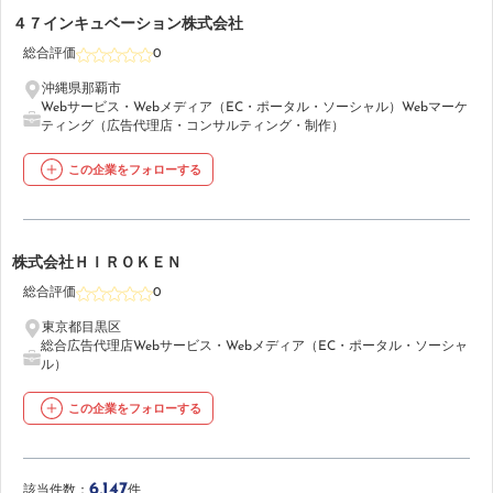
49
４７インキュベーション株式会社
総合評価
0
沖縄県那覇市
Webサービス・Webメディア（EC・ポータル・ソーシャル）
Webマーケ
ティング（広告代理店・コンサルティング・制作）
この企業をフォローする
50
株式会社ＨＩＲＯＫＥＮ
総合評価
0
東京都目黒区
総合広告代理店
Webサービス・Webメディア（EC・ポータル・ソーシャ
ル）
この企業をフォローする
6,147
該当件数：
件