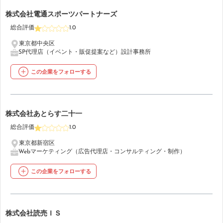
31
株式会社電通スポーツパートナーズ
総合評価
1.0
東京都中央区
SP代理店（イベント・販促提案など）
設計事務所
この企業をフォローする
32
株式会社あとらす二十一
総合評価
1.0
東京都新宿区
Webマーケティング（広告代理店・コンサルティング・制作）
この企業をフォローする
33
株式会社読売ＩＳ