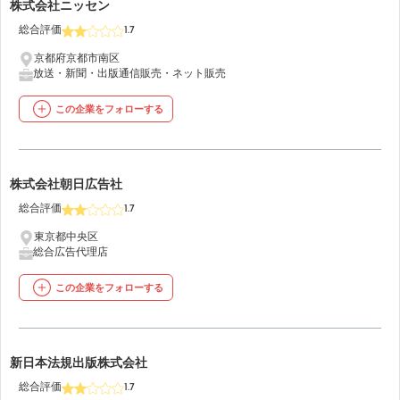
9
株式会社ニッセン
総合評価
1.7
京都府京都市南区
放送・新聞・出版
通信販売・ネット販売
この企業をフォローする
10
株式会社朝日広告社
総合評価
1.7
東京都中央区
総合広告代理店
この企業をフォローする
11
新日本法規出版株式会社
総合評価
1.7