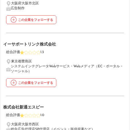
大阪府大阪市北区
広告制作
この企業をフォローする
23
イーサポートリンク株式会社
総合評価
1.3
東京都豊島区
システムインテグレータ
Webサービス・Webメディア（EC・ポータル・
ソーシャル）
この企業をフォローする
24
株式会社新通エスピー
総合評価
1.0
大阪府大阪市西区
総合広告代理店
SP代理店（イベント・販促提案など）