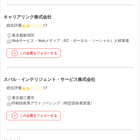
7
キャリアリンク株式会社
総合評価
1.7
東京都新宿区
Webサービス・Webメディア（EC・ポータル・ソーシャル）
人材派遣
この企業をフォローする
8
スバル・インテリジェント・サービス株式会社
総合評価
1.7
東京都三鷹市
印刷
技術系アウトソーシング（特定技術者派遣）
この企業をフォローする