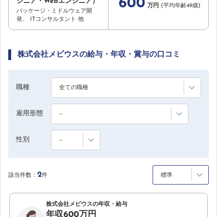
600
ジニア・Webエンジニア）
万円
(平均年齢49歳)
パッケージ・ミドルウェア開
発
ITコンサルタント
他
株式会社メビウスの給与・年収・賞与の口コミ
職種
全ての職種
雇用形態
--
性別
--
2
該当件数：
件
標準
株式会社メビウスの年収・給与
年収600万円