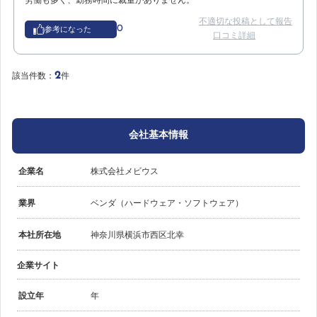
労働も多く、勤務時間に裁量がありません。
不適切な投稿として報告
0
参考になった
口コミ詳細
2
該当件数：
件
会社基本情報
企業名
株式会社メビウス
業界
ベンダ（ハードウェア・ソフトウェア）
本社所在地
神奈川県横浜市西区北幸
企業サイト
設立年
年