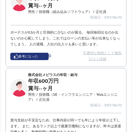
賞与--ヶ月
男性
/ 技術職（組み込みソフトウェア）
/ 正社員
投稿日：2017/06/10
ボーナスが0.3か月と圧倒的に少ないのが困る。 毎回毎回出るのか出
ないのか心配してしまう。これではローンの支払い等が出来なくなっ
てしまう。 人の退職、入社の出入りも多いと思います。
不適切な投稿として報告
0
参考になった
口コミ詳細
株式会社メビウスの年収・給与
年収600万円
賞与--ヶ月
男性
/ 技術職（SE・インフラエンジニア・Webエンジニ
ア）
/ 正社員
投稿日：2017/06/10
賞与支給が不安定なため、仕事内容が同一でも年により年収が上下し
ます。 また、あるランク以上で裁量労働制になりますが、昨今は派遣