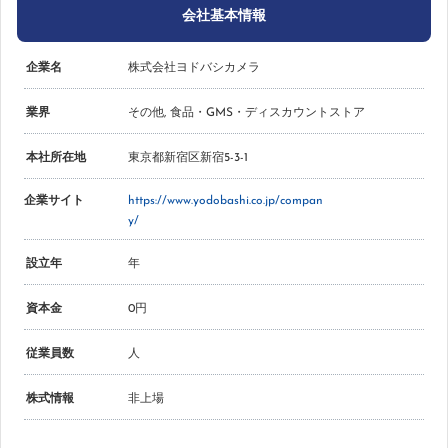
会社基本情報
企業名
株式会社ヨドバシカメラ
業界
その他
,
食品・GMS・ディスカウントストア
本社所在地
東京都新宿区新宿5-3-1
企業サイト
https://www.yodobashi.co.jp/compan
y/
設立年
年
資本金
0円
従業員数
人
株式情報
非上場