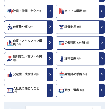
社員・仲間・文化
オフィス環境
2件
1件
仕事量や幅
評価制度
0件
0件
成長・スキルアップ環
労働時間と休暇
1件
境
0件
福利厚生・育児・介護
退職理由
1件
1件
安定性・成長性
経営陣の手腕
0件
0件
入社後に感じたこと
面接・選考
0件
0件