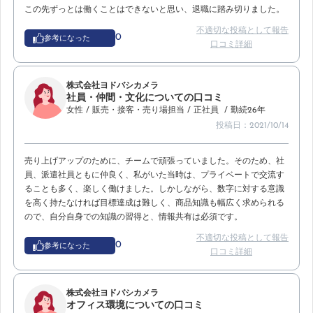
この先ずっとは働くことはできないと思い、退職に踏み切りました。
不適切な投稿として報告
0
参考になった
口コミ詳細
株式会社ヨドバシカメラ
社員・仲間・文化についての口コミ
女性
/ 販売・接客・売り場担当
/ 正社員
/ 勤続26年
投稿日：2021/10/14
売り上げアップのために、チームで頑張っていました。そのため、社
員、派遣社員ともに仲良く、私がいた当時は、プライベートで交流す
ることも多く、楽しく働けました。しかしながら、数字に対する意識
を高く持たなければ目標達成は難しく、商品知識も幅広く求められる
ので、自分自身での知識の習得と、情報共有は必須です。
不適切な投稿として報告
0
参考になった
口コミ詳細
株式会社ヨドバシカメラ
オフィス環境についての口コミ