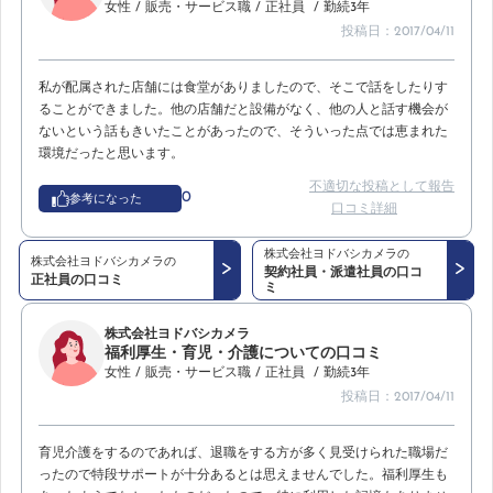
女性
/ 販売・サービス職
/ 正社員
/ 勤続3年
投稿日：2017/04/11
私が配属された店舗には食堂がありましたので、そこで話をしたりす
ることができました。他の店舗だと設備がなく、他の人と話す機会が
ないという話もきいたことがあったので、そういった点では恵まれた
環境だったと思います。
不適切な投稿として報告
0
参考になった
口コミ詳細
株式会社ヨドバシカメラの
株式会社ヨドバシカメラの
契約社員・派遣社員の口コ
正社員の口コミ
ミ
株式会社ヨドバシカメラ
福利厚生・育児・介護についての口コミ
女性
/ 販売・サービス職
/ 正社員
/ 勤続3年
投稿日：2017/04/11
育児介護をするのであれば、退職をする方が多く見受けられた職場だ
ったので特段サポートが十分あるとは思えませんでした。福利厚生も