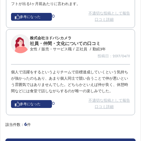
フトが出る1ヶ月前あたりに言われます。
不適切な投稿として報告
0
参考になった
口コミ詳細
株式会社ヨドバシカメラ
社員・仲間・文化についての口コミ
女性
/ 販売・サービス職
/ 正社員
/ 勤続3年
投稿日：2017/04/11
個人で活躍をするというよりチームで目標達成していくという気持ち
が強かったのもあり、あまり個人同士で競い合うことで仲が悪いとい
う雰囲気ではありませんでした。どちらかといえば仲が良く、休憩時
間などには食堂で話しながらするのが唯一の楽しみでした。
不適切な投稿として報告
0
参考になった
口コミ詳細
6
該当件数：
件