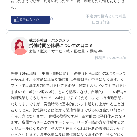
あったようでなかったものだったので、特に利用した記憶もありませ
ん。
不適切な投稿として報告
0
参考になった
口コミ詳細
株式会社ヨドバシカメラ
労働時間と休暇についての口コミ
女性
/ 販売・サービス職
/ 正社員
/ 勤続3年
投稿日：2017/04/11
朝番（8時出勤）・中番（11時出勤）・遅番（14時出勤）の3パターンで
分かれます。基本的に土日や繁忙期は全員朝番か中番になります。シ
フト上では基本8時間で組まれてますが、残業を含んだシフトで組まれ
ますので「8時～18時/20時」という記載になり、自動的に「この日は2
時間残業してもらうので、20時まで居てください」という出勤形態に
なります。ですが、労働時間は基本的にシフト通りに上がれることは
ありません。繁忙期などは朝から閉店作業まで残るのは当たり前とい
う考え方になります。 休暇の取得ですが、基本的には平日休みになり
ます。所属するチームのマネージャー、リーダー職の方が作成するス
ケジュールになるので、その方と仲良くなれば休みの希望は言いやす
かったりします。夏季休暇は夏は繁忙期になりますので、秋などにシ