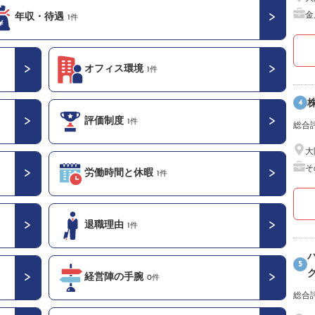
金
年収・待遇
1件
オフィス環境
1件
4
評価制度
1件
総合
大
そ
労働時間と休暇
1件
退職理由
1件
5
経営陣の手腕
0件
総合