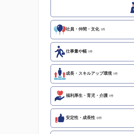
社員・仲間・文化
1件
仕事量や幅
1件
成長・スキルアップ環境
1件
福利厚生・育児・介護
1件
安定性・成長性
0件