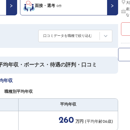
大
面接・選考
0件
産
な
口コミデータを職種で絞り込む
平均年収・ボーナス・待遇の評判・口コミ
均年収
職種別平均年収
平均年収
260
万円
(平均年齢26歳)