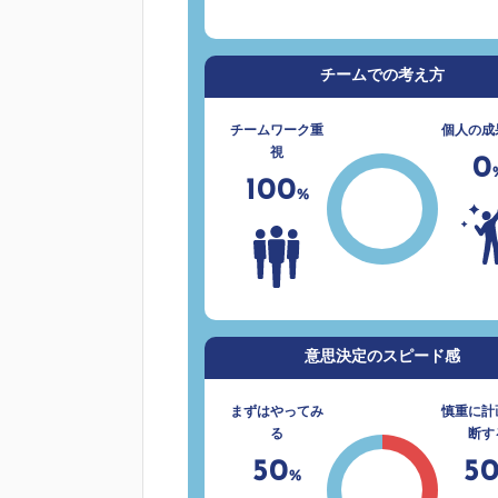
チームでの考え方
チームワーク重
個人の成
視
0
100
%
意思決定のスピード感
まずはやってみ
慎重に計
る
断す
50
5
%