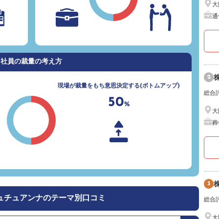
大
通
社員の裁量の考え方
2
現場が裁量をもち意思決定する(ボトムアップ)
総合
50
%
大
葬
3
ュチュアンナのテーマ別口コミ
総合
大