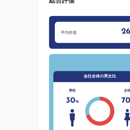
総合評価
2
平均年収
会社全体の男女比
男性
女
30
7
%