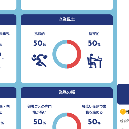
企業風土
果重視
挑戦的
堅実的
50
50
%
%
%
業務の幅
画・判
部署ごとの専門
幅広い役割で業
1
る
性が高い
務を進める
0
50
50
総合
%
%
%