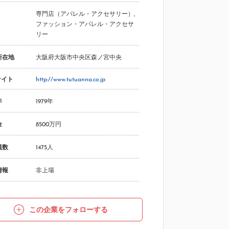
専門店（アパレル・アクセサリー）
,
ファッション・アパレル・アクセサ
リー
所在地
大阪府大阪市中央区森ノ宮中央
サイト
http://www.tutuanna.co.jp
年
1979年
金
8500万円
員数
1475人
情報
非上場
この企業をフォローする