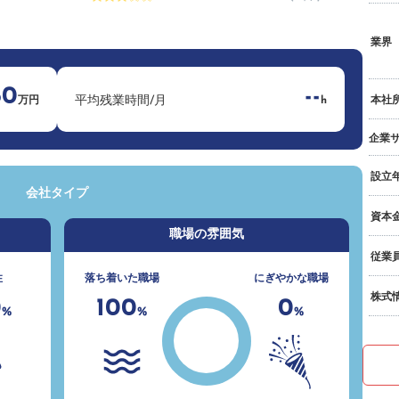
業界
60
--
平均残業時間/月
万円
h
本社
企業
設立
会社タイプ
資本
職場の雰囲気
従業
性
落ち着いた職場
にぎやかな職場
株式
0
100
0
%
%
%