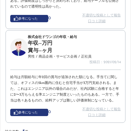
ある。評価制度はしっかりと決められており、給与テーブルも公開さ
れているので透明性は高かった。
不適切な投稿として報告
0
参考になった
口コミ詳細
株式会社ドワンゴの年収・給与
年収--万円
賞与--ヶ月
男性
/ 商品企画・サービス企画
/ 正社員
投稿日：2021/02/14
給与は月額給与に年2回の賞与が追加された額になる。手当てに関し
ては、オフィスの5km圏内に住むと住宅手当が3万円支給される。ま
た、これはエンジニア以外の場合のみだが、社内試験に合格すると年
に2〜3万もらえる準エンジニア制度といったものもある。一方で、手
当は色々あるものの、給料アップは難しい評価体制になっている。
不適切な投稿として報告
0
参考になった
口コミ詳細