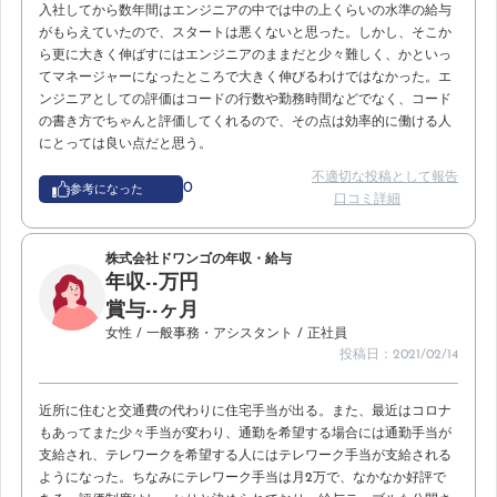
入社してから数年間はエンジニアの中では中の上くらいの水準の給与
がもらえていたので、スタートは悪くないと思った。しかし、そこか
ら更に大きく伸ばすにはエンジニアのままだと少々難しく、かといっ
てマネージャーになったところで大きく伸びるわけではなかった。エ
ンジニアとしての評価はコードの行数や勤務時間などでなく、コード
の書き方でちゃんと評価してくれるので、その点は効率的に働ける人
にとっては良い点だと思う。
不適切な投稿として報告
0
参考になった
口コミ詳細
株式会社ドワンゴの年収・給与
年収--万円
賞与--ヶ月
女性
/ 一般事務・アシスタント
/ 正社員
投稿日：2021/02/14
近所に住むと交通費の代わりに住宅手当が出る。また、最近はコロナ
もあってまた少々手当が変わり、通勤を希望する場合には通勤手当が
支給され、テレワークを希望する人にはテレワーク手当が支給される
ようになった。ちなみにテレワーク手当は月2万で、なかなか好評で