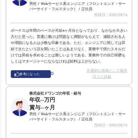
男性
/ Webサービス系エンジニア（フロントエンド・サー
バーサイド・フルスタック）
/ 正社員
投稿日：2021/02/14
ボーナスは年間のベースが月給4ヶ月分となっており、なかなか大きい
方だと思った。普通に働けば問題なく満額がもらえて、減額される人
や増額になる人は少数な印象である。ただ、エンジニアに関しては昇
給できたという話を聞いたことはあまりなく、業務中で得たスキルだ
けでは昇給を求めることは難しいようである。業務外での自己研鑽も
しくはマネージャーにならなければ給料は上がらない。
不適切な投稿として報告
0
参考になった
口コミ詳細
株式会社ドワンゴの年収・給与
年収--万円
賞与--ヶ月
男性
/ Webサービス系エンジニア（フロントエンド・サー
バーサイド・フルスタック）
/ 正社員
投稿日：2021/02/14