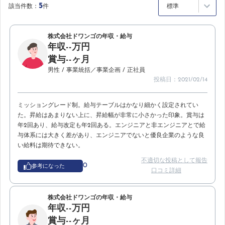
5
該当件数：
件
標準
株式会社ドワンゴの年収・給与
年収--万円
賞与--ヶ月
男性
/ 事業統括／事業企画
/ 正社員
投稿日：2021/02/14
ミッショングレード制。給与テーブルはかなり細かく設定されてい
た。昇給はあまりない上に、昇給幅が非常に小さかった印象。賞与は
年2回あり、給与改定も年2回ある。エンジニアと非エンジニアとで給
与体系には大きく差があり、エンジニアでないと優良企業のような良
い給料は期待できない。
不適切な投稿として報告
0
参考になった
口コミ詳細
株式会社ドワンゴの年収・給与
年収--万円
賞与--ヶ月