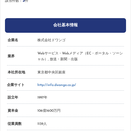
5
該当件数：
件
会社基本情報
企業名
株式会社ドワンゴ
Webサービス・Webメディア（EC・ポータル・ソーシ
業界
ャル）
,
放送・新聞・出版
本社所在地
東京都中央区銀座
企業サイト
http://info.dwango.co.jp/
設立年
1997年
資本金
106億1600万円
従業員数
1139人